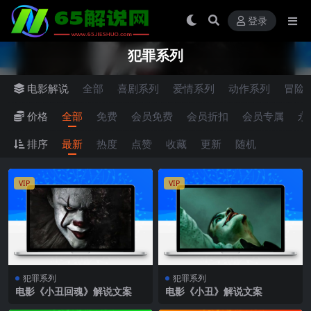
登录
犯罪系列
电影解说
全部
喜剧系列
爱情系列
动作系列
冒险
价格
全部
免费
会员免费
会员折扣
会员专属
永
排序
最新
热度
点赞
收藏
更新
随机
VIP
VIP
犯罪系列
犯罪系列
电影《小丑回魂》解说文案
电影《小丑》解说文案