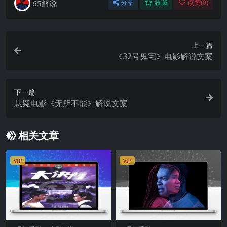
65解说
分享
收藏
点赞(
0
)
上一篇
《32号鬼宅》电影解说文案
下一篇
悬疑电影《无所不能》解说文案
相关文章
VIP
VIP