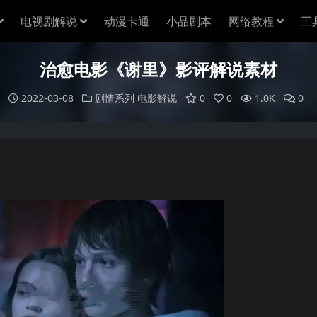
电视剧解说
动漫卡通
小品剧本
网络教程
工
治愈电影《谢里》影评解说素材
2022-03-08
剧情系列
电影解说
0
0
1.0K
0