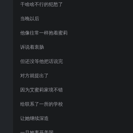
干啥啥不行的犯愁了
当晚以后
他像往常一样抱着蜜莉
诉说着衷肠
但还没等他把话说完
对方就提出了
因为艾蜜莉家境不错
给联系了一所的学校
让她继续深造
一旦她离开美国