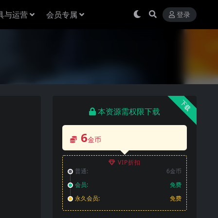
具与运营
会员专属
登录
下载
本资源需权限下载
6
金币
VIP折扣
普通:
6金币
会员:
免费
永久会员:
免费