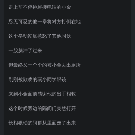
走上前不停挑衅接电话的小金
忍无可忍的他一拳将对方打倒在地
这个举动彻底惹怒了其他同伙
一股脑冲了过来
但最终又一个个的被小金丢出厕所
刚刚被欺凌的弱小同学眼镜
来到小金面前感谢他的出手相救
这个时候旁边的隔间门突然打开
长相猥琐的阿群从里面走了出来