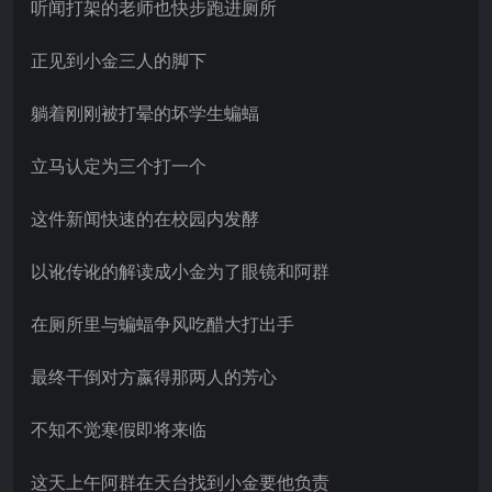
听闻打架的老师也快步跑进厕所
正见到小金三人的脚下
躺着刚刚被打晕的坏学生蝙蝠
立马认定为三个打一个
这件新闻快速的在校园内发酵
以讹传讹的解读成小金为了眼镜和阿群
在厕所里与蝙蝠争风吃醋大打出手
最终干倒对方嬴得那两人的芳心
不知不觉寒假即将来临
这天上午阿群在天台找到小金要他负责