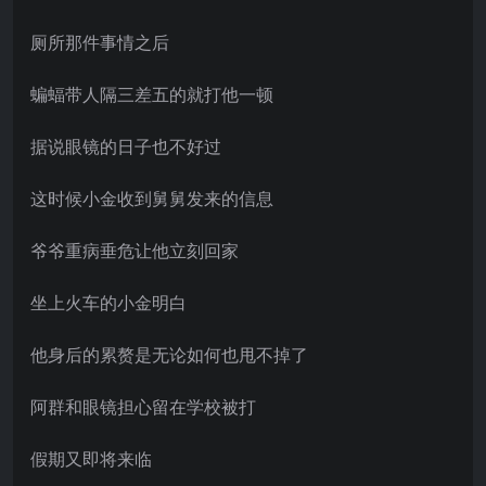
厕所那件事情之后
蝙蝠带人隔三差五的就打他一顿
据说眼镜的日子也不好过
这时候小金收到舅舅发来的信息
爷爷重病垂危让他立刻回家
坐上火车的小金明白
他身后的累赘是无论如何也甩不掉了
阿群和眼镜担心留在学校被打
假期又即将来临