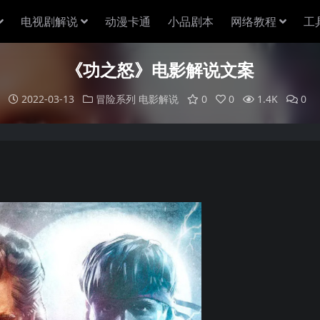
电视剧解说
动漫卡通
小品剧本
网络教程
工
《功之怒》电影解说文案
2022-03-13
冒险系列
电影解说
0
0
1.4K
0