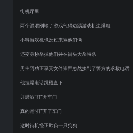
街机厅里
两个混混刚输了游戏气得边踢游戏机边爆粗
不料游戏机也反过来骂他们俩
还变身秒杀掉他们并在街头大杀特杀
男主阿功正享受女伴崇拜忽然接到了警方的求救电话
他捏爆电话跳楼直下
并潇洒“打”开车门
真的是“打”开了车门
这时街机怪正欺负一只狗狗