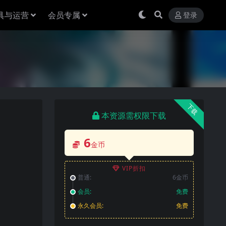
具与运营
会员专属
登录
下载
本资源需权限下载
6
金币
VIP折扣
普通:
6金币
会员:
免费
永久会员:
免费