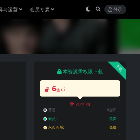
具与运营
会员专属
登录
下载
本资源需权限下载
6
金币
VIP折扣
普通:
6金币
会员:
免费
永久会员:
免费