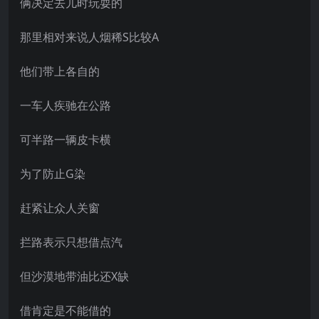
俩决定去儿时玩耍的
那里相对来说人烟稀S比较A
他们带上各自的
一车人疾驰在公路
可半路一辆皮卡横
为了防止G染
赶紧让众人关窗
拦路表示只想借点汽
但沙漠地带油比还X缺
借肯定是不能借的