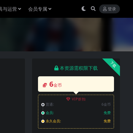
具与运营
会员专属
登录
下载
本资源需权限下载
6
金币
VIP折扣
普通:
6金币
会员:
免费
永久会员:
免费