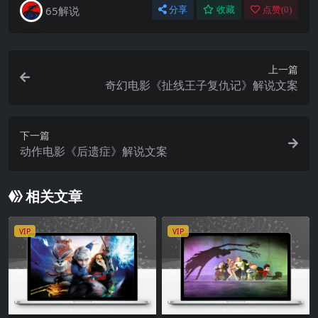
65解说
分享
收藏
点赞(
0
)
上一篇
奇幻电影《扯线王子复仇记》解说文案
下一篇
动作电影《后遗症》解说文案
相关文章
VIP
VIP