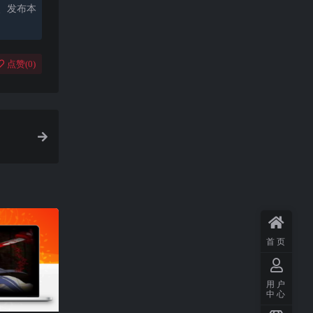
、发布本
点赞(
0
)
首页
用户
中心