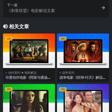
下一篇
《刺客联盟》电影解说文案
相关文章
VIP
VIP
动作系列
电影解说
战争系列
印度动作电影《阿班与裘迪》
战争电影《封神·纣灭》解说文
解说文案完整版
案
VIP
VIP