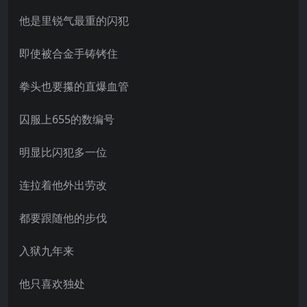
他是里锐气最重的闪犯
即使被合金手铸铐住
拳头也要攥的直爆血管
囚服上655的数编号
明显比闪犯多一位
连拉着他外出劳改
都要跟随他的步伐
入狱九年来
他只喜欢独处