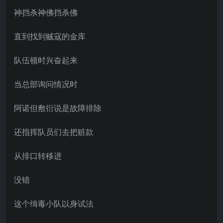
神挡杀神佛挡杀佛
直到找到贼寇的金库
队伍顿时兴奋起来
当总部询问情况时
阿诺但敷衍说是故障排除
还指挥队员们去把赃款
从排口转移进
没错
这个缉毒小队以身试法