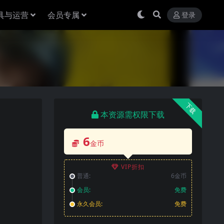
具与运营
会员专属
登录
下载
本资源需权限下载
6
金币
VIP折扣
普通:
6金币
会员:
免费
永久会员:
免费