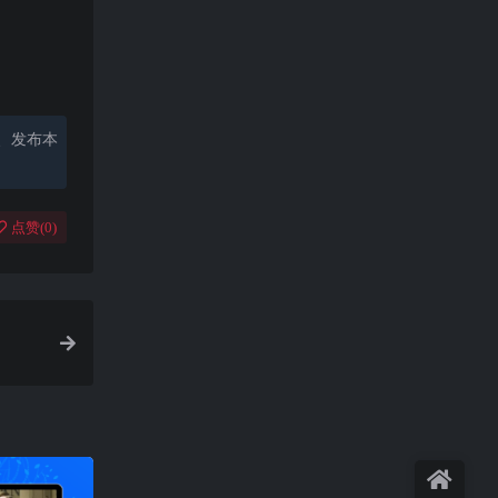
、发布本
点赞(
0
)