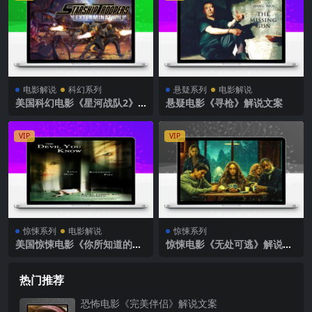
电影解说
科幻系列
悬疑系列
电影解说
美国科幻电影《星河战队2》
悬疑电影《寻枪》解说文案
解说文案完整版
VIP
VIP
惊悚系列
电影解说
惊悚系列
美国惊悚电影《你所知道的邪
惊悚电影《无处可逃》解说文
恶》解说文案完整版
案
热门推荐
恐怖电影《完美伴侣》解说文案