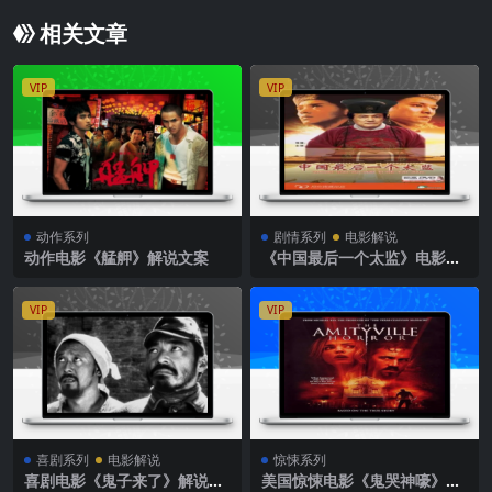
相关文章
VIP
VIP
动作系列
剧情系列
电影解说
动作电影《艋舺》解说文案
《中国最后一个太监》电影解
说文案
VIP
VIP
喜剧系列
电影解说
惊悚系列
喜剧电影《鬼子来了》解说文
美国惊悚电影《鬼哭神嚎》解