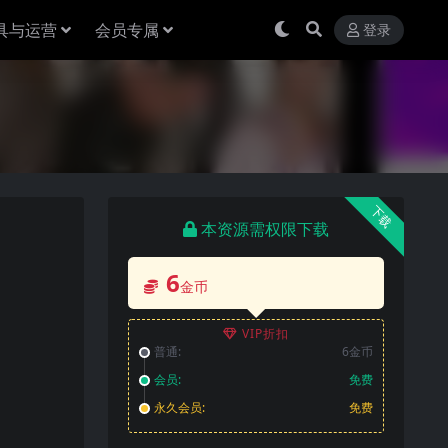
具与运营
会员专属
登录
下载
本资源需权限下载
6
金币
VIP折扣
普通:
6金币
会员:
免费
永久会员:
免费