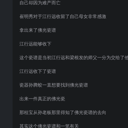
自己却因为难产而亡
崔明秀对于江行远收留了自己母女非常感激
拿出来了佛光瓷谱
江行远能够收下
这个瓷谱是当初江行远和梁根发的师父一分为交给了
江行远收下了瓷谱
瓷器孙腾蛟一直想要找到佛光瓷谱
出来一件真正的佛光瓷
那桂宝从孙老板那里得知了佛光瓷谱的去向
其实这个佛光瓷谱和一笔有关