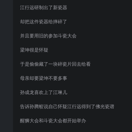
江行远研制出了新瓷器
却把这件瓷器给摔碎了
并且要用旧的参加斗瓷大会
梁坤很是怀疑
于是偷偷藏了一块碎瓷片回去给看
母亲却要梁坤不要多事
孙成龙喜欢上了江琳儿
告诉孙腾蛟说自己怀疑江行远得到了佛光瓷谱
醒狮大会和斗瓷大会都开始举办