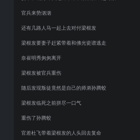
官兵来势汹汹
还有几路人马一起上去对付梁根发
梁根发要妻子赶紧带着和佛光瓷谱逃走
奈崔明秀匆匆离开
梁根发被官兵重伤
随后发现叛徒竟然是自己的师弟孙腾蛟
梁根发临死之前拼尽一口气
重伤了孙腾蛟
官差杜飞带着梁根发的人头回去复命