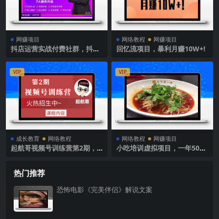
网赚项目
网络教程
网赚项目
抖店运营实战付费社群，抖店
回忆流项目，暴利月赚10W+!
无货源的极致运营带你赚翻天
VIP
VIP
成长教育
网络教程
网络教程
网赚项目
起航哥视频号训练营第2期，
小吃培训虚拟项目，一年500
引爆流量疯狂下单玩法
W，不吹牛绝对有！(5个项目)
热门推荐
恐怖电影《完美伴侣》解说文案