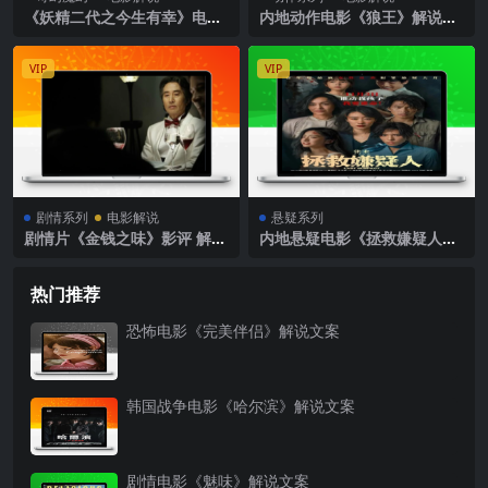
《妖精二代之今生有幸》电影
内地动作电影《狼王》解说文
解说文案
案完整版
VIP
VIP
剧情系列
电影解说
悬疑系列
剧情片《金钱之味》影评 解说
内地悬疑电影《拯救嫌疑人》
素材
解说文案完整版
热门推荐
恐怖电影《完美伴侣》解说文案
韩国战争电影《哈尔滨》解说文案
剧情电影《魅味》解说文案