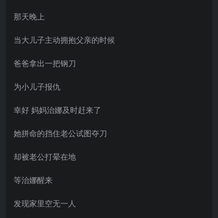
那天晚上
当大儿子主动拥抱父亲的时候
爸爸拿出一把钢刀
为小儿子报仇
幸好 妈妈治娜及时赶来了
她拼命的挡住老公试图夺刀
却被老公打晕在地
等治娜醒来
发现家里空无一人