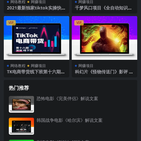
网络教程
网赚项目
网赚项目
2021最新独家tiktok实操快速
千梦风口项目《全自动知识付
破万粉方法分享！
费赚钱系统》售价1500元
VIP
VIP
网络教程
网赚项目
网赚项目
TK电商带货线下班第十六期
科幻片《怪物传送门》影评 解
（深圳站），从0到1带货出单
说素材
热门推荐
恐怖电影《完美伴侣》解说文案
韩国战争电影《哈尔滨》解说文案