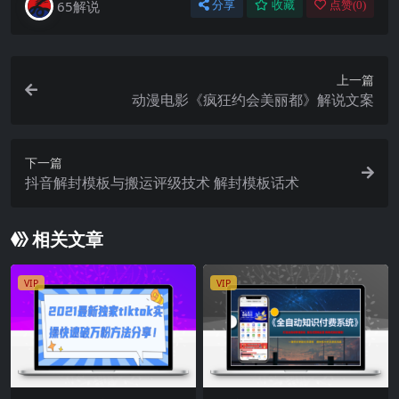
65解说
分享
收藏
点赞(
0
)
上一篇
动漫电影《疯狂约会美丽都》解说文案
下一篇
抖音解封模板与搬运评级技术 解封模板话术
相关文章
VIP
VIP