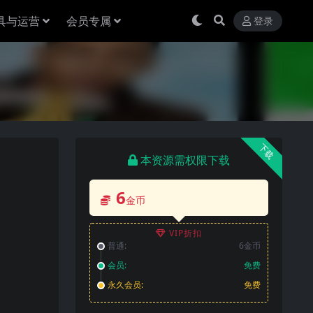
具与运营
会员专属
登录
下载
本资源需权限下载
6
金币
VIP折扣
普通:
6金币
会员:
免费
永久会员:
免费