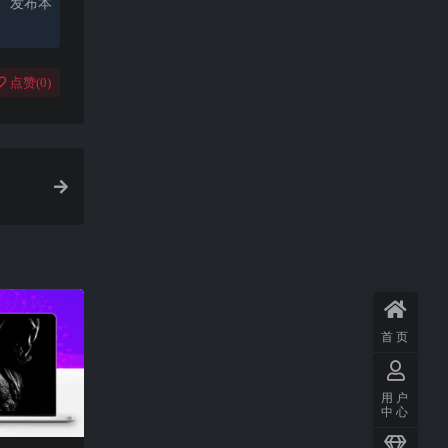
、发布本
点赞(
0
)
首页
用户
中心