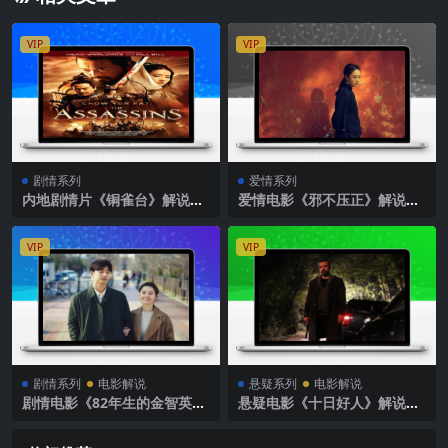
VIP
VIP
剧情系列
爱情系列
内地剧情片《铜雀台》解说文
爱情电影《邪不压正》解说文
案完整版
案
VIP
VIP
剧情系列
电影解说
悬疑系列
电影解说
剧情电影《82年生的金智英》
悬疑电影《十日好人》解说文
解说文案
案