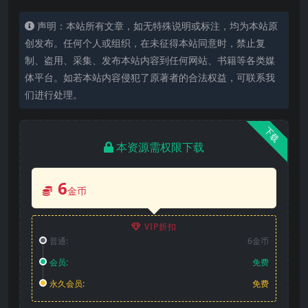
声明：本站所有文章，如无特殊说明或标注，均为本站原
创发布。任何个人或组织，在未征得本站同意时，禁止复
制、盗用、采集、发布本站内容到任何网站、书籍等各类媒
体平台。如若本站内容侵犯了原著者的合法权益，可联系我
们进行处理。
下载
本资源需权限下载
6
金币
VIP折扣
普通:
6金币
会员:
免费
永久会员:
免费