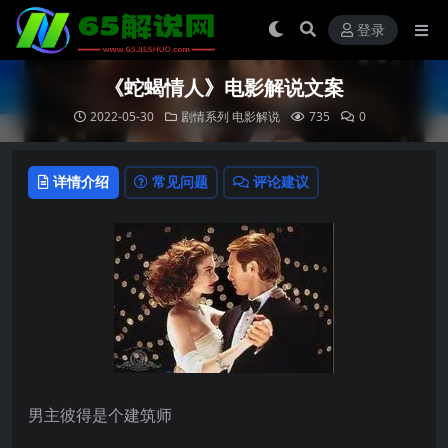
登录
《蛇蝎情人》电影解说文案
2022-05-30
剧情系列
电影解说
735
0
详情介绍
常见问题
评论建议
男主彼得是个建筑师