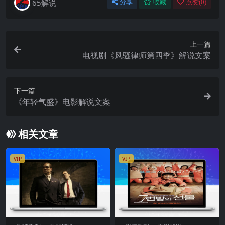
65解说
分享
收藏
点赞(
0
)
上一篇
电视剧《风骚律师第四季》解说文案
下一篇
《年轻气盛》电影解说文案
相关文章
VIP
VIP