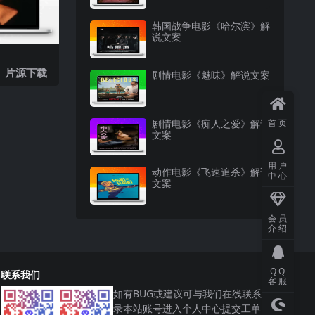
韩国战争电影《哈尔滨》解
说文案
》片源下载
剧情电影《魅味》解说文案
剧情电影《痴人之爱》解说
首页
文案
用户
动作电影《飞速追杀》解说
中心
文案
会员
介绍
QQ
联系我们
客服
如有BUG或建议可与我们在线联系或登
录本站账号进入个人中心提交工单。