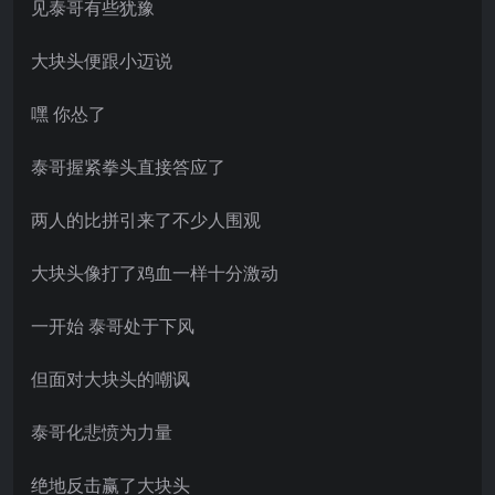
见泰哥有些犹豫
大块头便跟小迈说
嘿 你怂了
泰哥握紧拳头直接答应了
两人的比拼引来了不少人围观
大块头像打了鸡血一样十分激动
一开始 泰哥处于下风
但面对大块头的嘲讽
泰哥化悲愤为力量
绝地反击赢了大块头