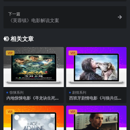
下一篇
《芙蓉镇》电影解说文案
相关文章
VIP
VIP
惊悚系列
剧情系列
内地惊悚电影《寻龙诀生死
西班牙剧情电影《与狼共伍》
门》解说文案完整版
解说文案完整版
VIP
VIP