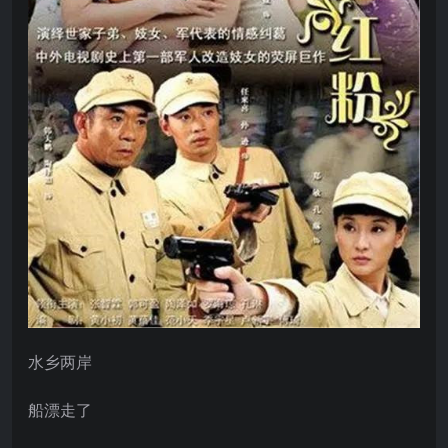
水乡两岸
船漂走了