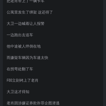
把老肖带上了一辆卡车
公寓里发生了绑架 这还得了
大卫一边喊着让人报警
一边跑出去追车
他中途被人绊倒在地
而嫌疑车辆因为车速太快
在拐弯处翻了车
FBI立刻铐上了老肖
大卫这才得知
老肖因涉嫌证券欺诈罪企图潜逃