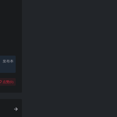
、发布本
点赞(
0
)