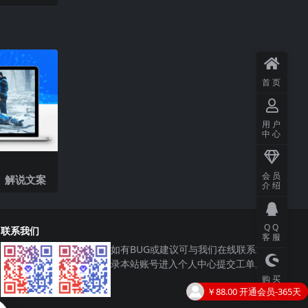
首页
用户
中心
会员
》解说文案
介绍
QQ
联系我们
客服
如有BUG或建议可与我们在线联系或登
录本站账号进入个人中心提交工单。
购买
主题
￥6.00
购买了
战争电影《赛德克·巴莱：太阳旗》解说文案