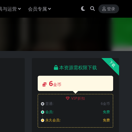
具与运营
会员专属
登录
下载
本资源需权限下载
6
金币
VIP折扣
普通:
6金币
会员:
免费
永久会员:
免费