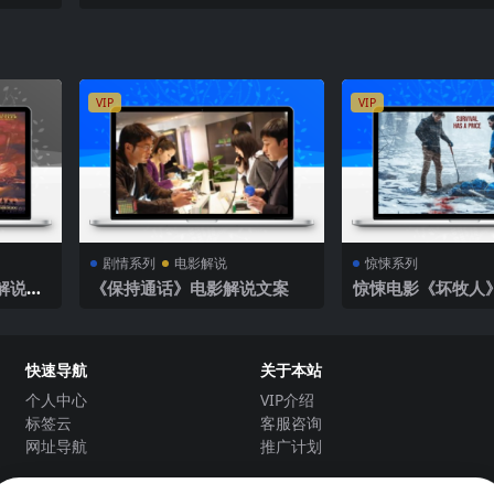
VIP
VIP
剧情系列
电影解说
惊悚系列
解说文
《保持通话》电影解说文案
惊悚电影《坏牧人
快速导航
关于本站
个人中心
VIP介绍
标签云
客服咨询
网址导航
推广计划