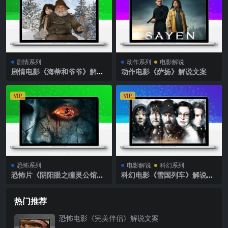
剧情系列
动作系列
电影解说
剧情电影《海蒂和爷爷》解说
动作电影《萨扬》解说文案
文案
VIP
VIP
恐怖系列
电影解说
科幻系列
恐怖片《阴阳眼之瞳灵公馆》
科幻电影《雪国列车》解说文
解说文案
案
热门推荐
恐怖电影《完美伴侣》解说文案