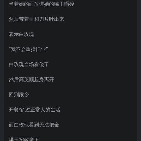
当着她的面放进她的嘴里嚼碎
然后带着血和刀片吐出来
表示白玫瑰
“我不会重操旧业”
白玫瑰当场看傻了
然后高英顺起身离开
回到家乡
开餐馆 过正常人的生活
而白玫瑰看到无法把金
满玉招致魔下