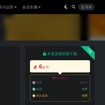
具与运营
会员专属
登录
下载
本资源需权限下载
6
金币
VIP折扣
普通:
6金币
会员:
免费
永久会员:
免费