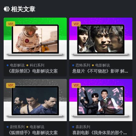
相关文章
VIP
VIP
电影解说
科幻系列
恐怖系列
电影解说
《星际禁区》电影解说文案
悬疑片《不可饶恕》影评 解说
素材
VIP
VIP
剧情系列
电影解说
喜剧系列
《狐狸猎手》电影解说文案
喜剧电影《我身体里的那个家