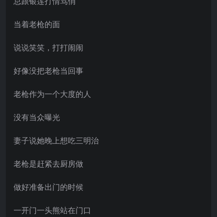
总跟银莲打情骂俏
当着老枪的面
说说笑笑，打打闹闹
好像没把老枪当回事
老枪作为一个大度的人
没有当众曝光
妻子说她晚上想吃三明治
老枪是赶紧去厨房做
做好准备出门的时候
一开门一头熊站在门口