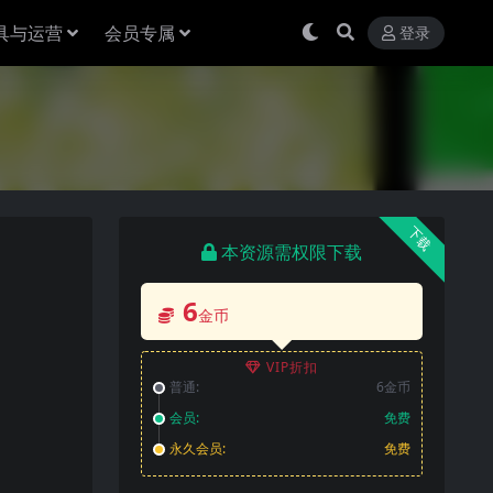
具与运营
会员专属
登录
下载
本资源需权限下载
6
金币
VIP折扣
普通:
6金币
会员:
免费
永久会员:
免费