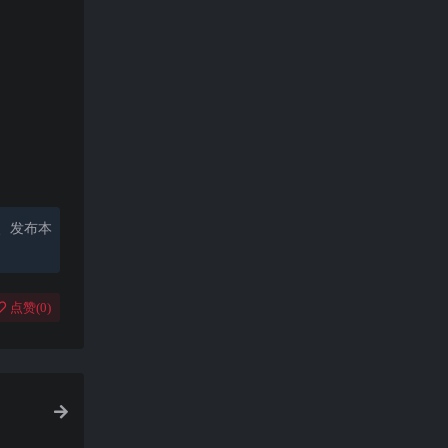
、发布本
点赞(
0
)