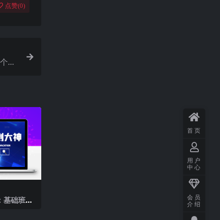
点赞(
0
)
5个项
首页
用户
中心
会员
：基础班
介绍
（附自媒体
）价值45