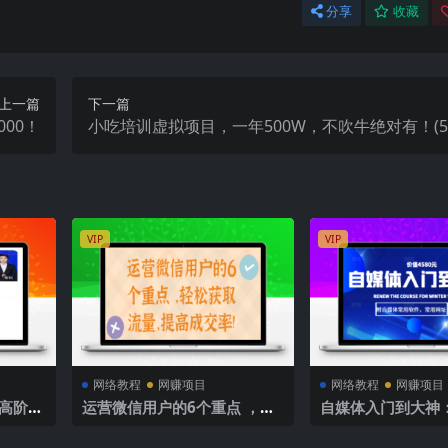
分享
收藏
上一篇
下一篇
00！
小吃培训虚拟项目，一年500W，不吹牛绝对有！(
目)
VIP
VIP
网络教程
网赚项目
网络教程
网赚项目
阶高阶合
运营微信用户的6个重点 ，轻
自媒体入门到大神
店铺
松获取流量，提高成交率!
+高级班+剪辑教程
常用软件，常用网址