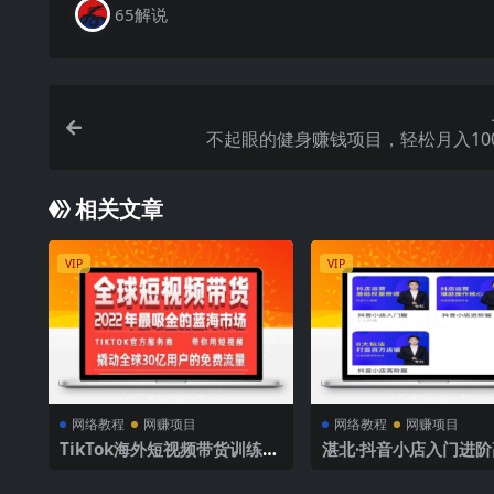
65解说
不起眼的健身赚钱项目，轻松月入100
相关文章
VIP
VIP
网络教程
网赚项目
网络教程
网赚项目
TikTok海外短视频带货训练
湛北·抖音小店入门进
营，全球短视频带货2022年最
集，八大玩法打造百万
吸金的蓝海市场