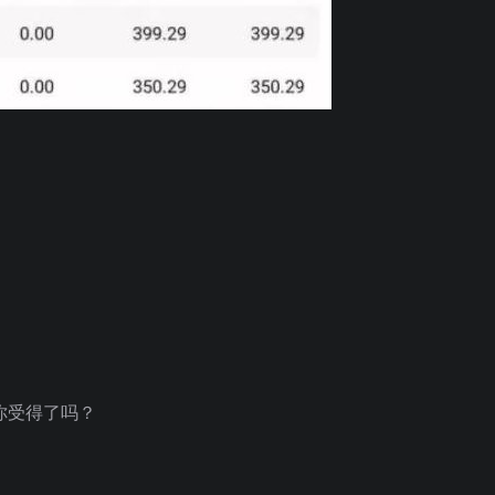
？
你受得了吗？