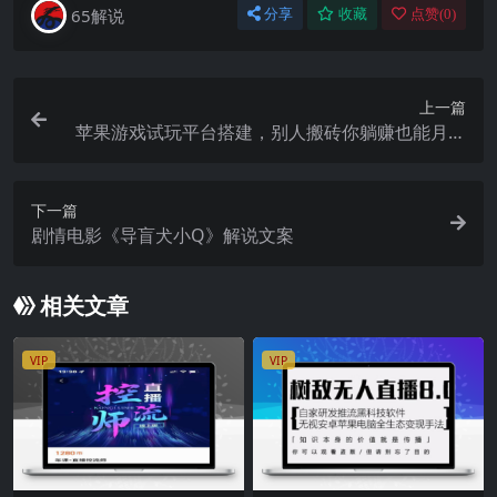
65解说
分享
收藏
点赞(
0
)
上一篇
苹果游戏试玩平台搭建，别人搬砖你躺赚也能月入
过万
下一篇
剧情电影《导盲犬小Q》解说文案
相关文章
VIP
VIP