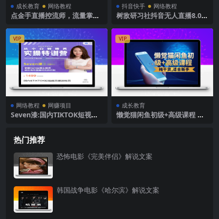
成长教育
网络教程
抖音快手
网络教程
点金手直播控流师，流量掌控
树敌研习社抖音无人直播8.0，
拆解认知，干货满满
唯一可用推流黑科技
VIP
VIP
网络教程
网赚项目
成长教育
Seven漆:国内TIKTOK短视频
懒觉猫闲鱼初级+高级课程 副
直播训练营，全球直播带货的
业月入过万实操讲解 纯干货
风口赶紧乘风掘金
热门推荐
恐怖电影《完美伴侣》解说文案
韩国战争电影《哈尔滨》解说文案