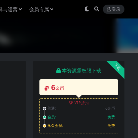
具与运营
会员专属
登录
下载
本资源需权限下载
6
金币
VIP折扣
普通:
6金币
会员:
免费
永久会员:
免费