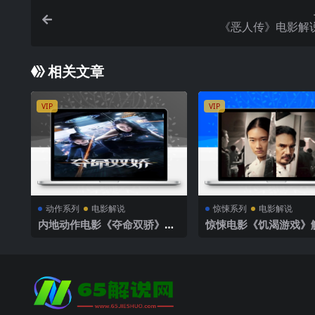
《恶人传》电影解
相关文章
VIP
VIP
动作系列
电影解说
惊悚系列
电影解说
内地动作电影《夺命双骄》解
惊悚电影《饥渴游戏》
说文案完整版
案