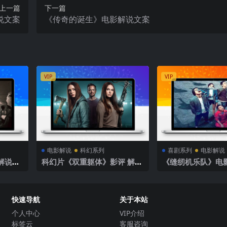
上一篇
下一篇
说文案
《传奇的诞生》电影解说文案
VIP
VIP
电影解说
科幻系列
喜剧系列
电影解说
解说文
科幻片《双重躯体》影评 解说
《缝纫机乐队》电
素材
快速导航
关于本站
个人中心
VIP介绍
标签云
客服咨询