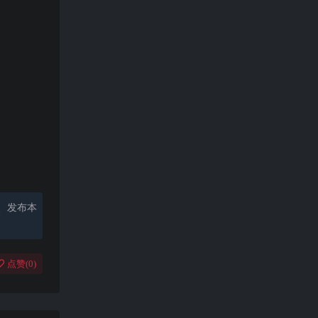
、发布本
点赞(
0
)