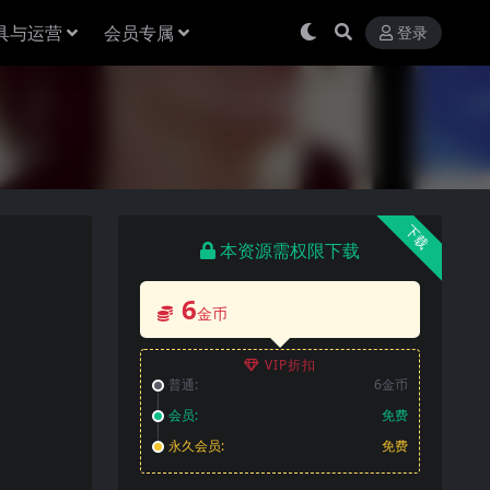
具与运营
会员专属
登录
下载
本资源需权限下载
6
金币
VIP折扣
普通:
6金币
会员:
免费
永久会员:
免费