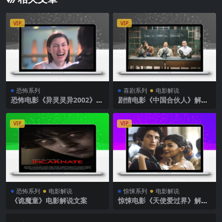
VIP
VIP
恐怖系列
喜剧系列
电影解说
恐怖电影《异灵灵异2002》解
剧情电影《中国合伙人》解说
说文案
文案
VIP
VIP
恐怖系列
电影解说
惊悚系列
电影解说
《诡魔童》电影解说文案
惊悚电影《天使爱过界》解说
文案