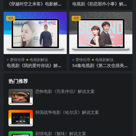
《穿越时空之来客》电影解说
电视剧《初恋那件小事》解说
文案
文案
VIP
VIP
爱情伦理
电视剧解说
爱情伦理
电视剧解说
电视剧《我的爱对你说》解说
54集电视剧《第二次也很美》
文案
解说文案
热门推荐
恐怖电影《完美伴侣》解说文案
韩国战争电影《哈尔滨》解说文案
剧情电影《魅味》解说文案