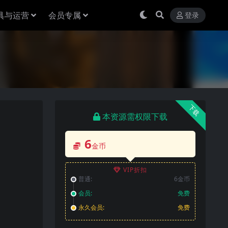
具与运营
会员专属
登录
下载
本资源需权限下载
6
金币
VIP折扣
普通:
6金币
会员:
免费
永久会员:
免费