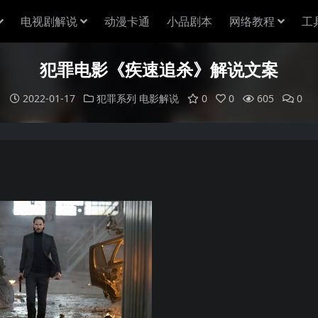
电视剧解说
动漫卡通
小品剧本
网络教程
工
犯罪电影《疾速追杀》解说文案
2022-01-17
犯罪系列
电影解说
0
0
605
0