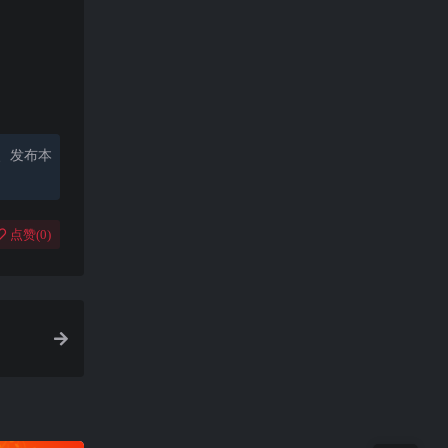
、发布本
点赞(
0
)