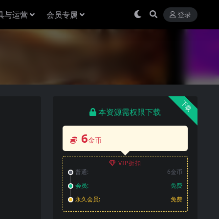
具与运营
会员专属
登录
下载
本资源需权限下载
6
金币
VIP折扣
普通:
6金币
会员:
免费
永久会员:
免费