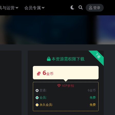
具与运营
会员专属
登录
下载
本资源需权限下载
6
金币
VIP折扣
普通:
6金币
会员:
免费
永久会员:
免费