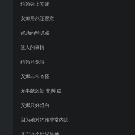
约翰碰上安娜
安娜居然还愿意
帮助约翰隐藏
鲨人的事情
约翰只觉得
安娜非常奇怪
无事献殷勤 非J即盗
安娜只好坦白
因为她对约翰非常内疚
其实这个世界是她