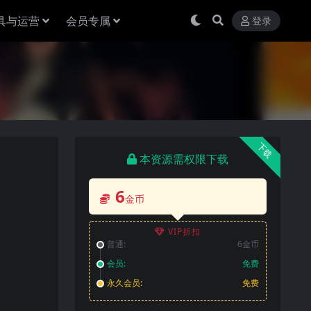
具与运营
会员专属
登录
下载
本资源需权限下载
6
金币
VIP折扣
普通:
6金币
会员:
免费
永久会员:
免费