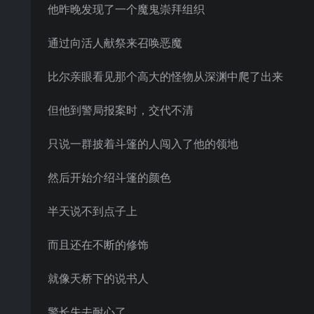
他昨晚发现了一个魔鬼崇拜组织
通过向活人献祭来召唤恶魔
比尔亲眼看见那个高大的怪物从深渊中爬了出来
但他到警局报案时，交代不清
只说一群披着斗篷的人闯入了他的领地
然后开始介绍斗篷的颜色
半天说不到点子上
而且还在不断的修饰
就像天桥下的说书人
警长失去耐心了