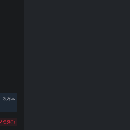
、发布本
点赞(
0
)