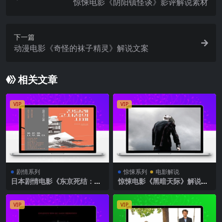
惊悚电影《阴阳镇怪谈》影评解说素材
下一篇
动漫电影《奇怪的袜子精灵》解说文案
相关文章
VIP
VIP
剧情系列
惊悚系列
电影解说
日本剧情电影《东京死结：露
惊悚电影《黑暗天际》解说文
西消失之谜》解说文案完整版
案
VIP
VIP