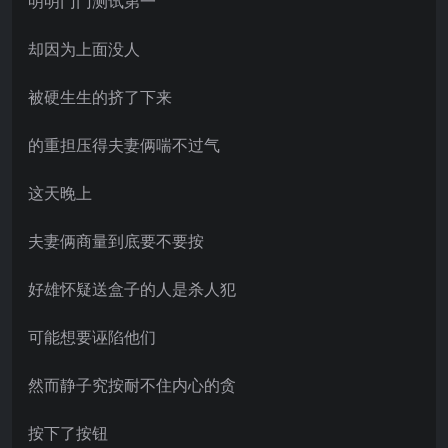
明明门门测试第一
却因为上面没人
被硬生生的挤了下来
的重担压得夫妻俩喘不过气
这天晚上
夫妻俩商量到底要不要按
好雄怀疑送盒子的人是杀人犯
可能想要诬陷他们
然而静子究按耐不住内心的贪
按下了按钮