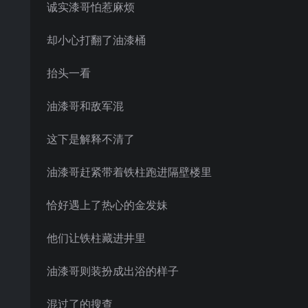
诚实漆哥怕惹麻烦
却小心打翻了油漆桶
抬头一看
油漆哥和敌军混
这下是解释不清了
油漆哥赶紧带着铁柱跑进隔壁楼里
恰好遇上了热心的金发妹
他们让铁柱藏进井里
油漆哥则装扮成出浴的样子
混过了的搜查