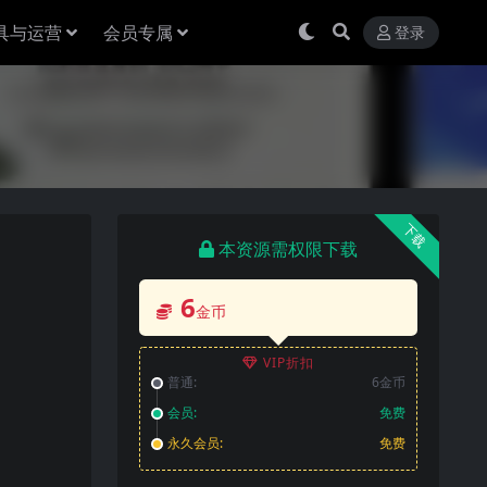
具与运营
会员专属
登录
下载
本资源需权限下载
6
金币
VIP折扣
普通:
6金币
会员:
免费
永久会员:
免费