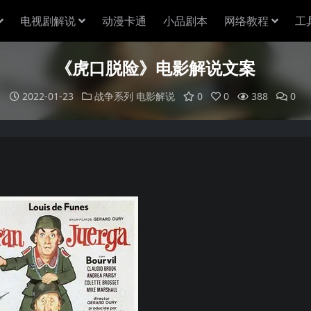
电视剧解说
动漫卡通
小品剧本
网络教程
工
《虎口脱险》电影解说文案
2022-01-23
战争系列
电影解说
0
0
388
0