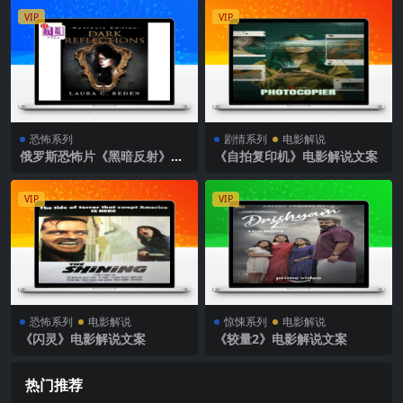
VIP
VIP
恐怖系列
剧情系列
电影解说
俄罗斯恐怖片《黑暗反射》解
《自拍复印机》电影解说文案
说文案完整版
VIP
VIP
恐怖系列
电影解说
惊悚系列
电影解说
《闪灵》电影解说文案
《较量2》电影解说文案
热门推荐