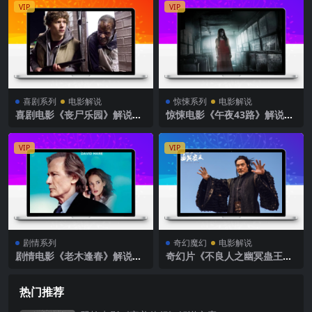
VIP
VIP
喜剧系列
电影解说
惊悚系列
电影解说
喜剧电影《丧尸乐园》解说文
惊悚电影《午夜43路》解说文
案
案
VIP
VIP
剧情系列
奇幻魔幻
电影解说
剧情电影《老木逢春》解说文
奇幻片《不良人之幽冥蛊王》
案
影评 解说素材
热门推荐