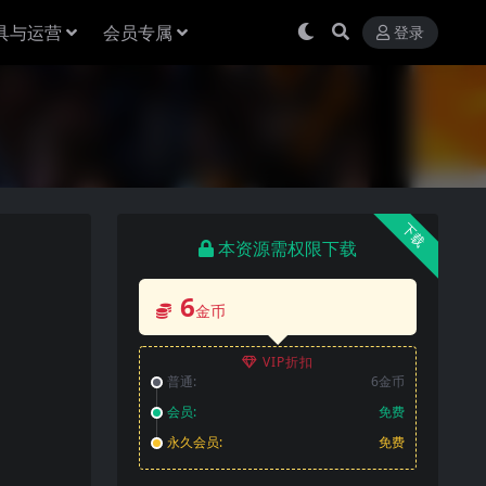
具与运营
会员专属
登录
下载
本资源需权限下载
6
金币
VIP折扣
普通:
6金币
会员:
免费
永久会员:
免费