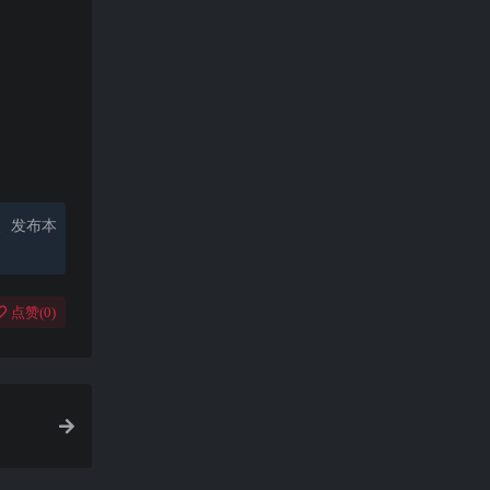
、发布本
点赞(
0
)